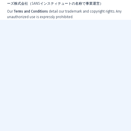
ーズ株式会社（SANSインスティテュートの名称で事業運営）
Our
Terms and Conditions
detail our trademark and copyright rights. Any
unauthorized use is expressly prohibited.