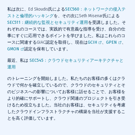
私は次に、Ed Skoudis氏による
SEC560：ネットワークの侵入テ
ストと倫理的ハッキング
を、その次にSeth Misenar氏による
SEC511：継続的な監視とセキュリティ運用
を受講しました。そ
れぞれのコースでは、実践的で有意義な指導を受け、自分の仕
事にすぐに応用できるポイントを学びました。私はこれらのコ
ースに関連するGIAC認定を取得し、現在は
GCIH
、
GPEN
、
GMON
認定を保有しています。
最近、私は 
SEC545：クラウドセキュリティアーキテクチャと
運用
のトレーニングを開始しました。私たちのお客様の多くはクラ
ウドで何かを確立しているので、クラウドのセキュリティとそ
のビジネスへの影響についてお客様に話せることで、お客様を
より的確にサポートし、クラウド関連のプロジェクトを引き受
けるため役立ちました。当社のお客様は、セキュリティを考慮
したクラウドインフラストラクチャの構築を当社が支援するこ
とを高く評価しています。