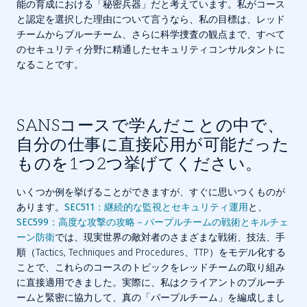
能の育成における「秘密兵器」だと考えています。私がコース
と認定を選択した理由について言うなら、私の目標は、レッド
チームからブルーチーム、さらに科学捜査の観点まで、すべて
のセキュリティ分野に精通したセキュリティコンサルタントに
なることです。
SANSコースで学んだことの中で、
自分の仕事に直接応用が可能だった
ものを1つ2つ挙げてください。
いくつか例を挙げることができますが、すぐに思いつくものが
あります。
SEC511：継続的な監視とセキュリティ運用
と、
SEC599：高度な攻撃の攻略－パープルチームの戦術とキルチェ
ーン防衛
では、現実世界の敵対者のさまざまな戦術、技法、手
順（Tactics, Techniques and Procedures、TTP）をモデル化する
ことで、これらのコースのトピックをレッドチームの取り組み
に直接適用できました。実際に、私はクライアントのブルーチ
ームと緊密に協力して、真の「パープルチーム」を編成しまし