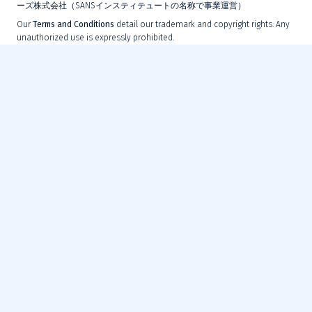
ーズ株式会社（SANSインスティテュートの名称で事業運営）
Our
Terms and Conditions
detail our trademark and copyright rights. Any
unauthorized use is expressly prohibited.